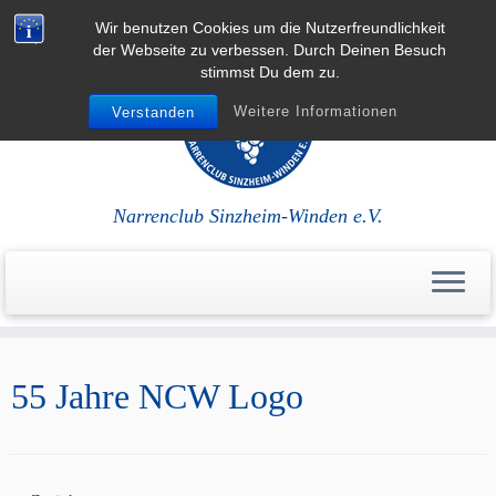
Wir benutzen Cookies um die Nutzerfreundlichkeit
der Webseite zu verbessen. Durch Deinen Besuch
stimmst Du dem zu.
Weitere Informationen
Verstanden
Narrenclub Sinzheim-Winden e.V.
Zum
Inhalt
55 Jahre NCW Logo
springen